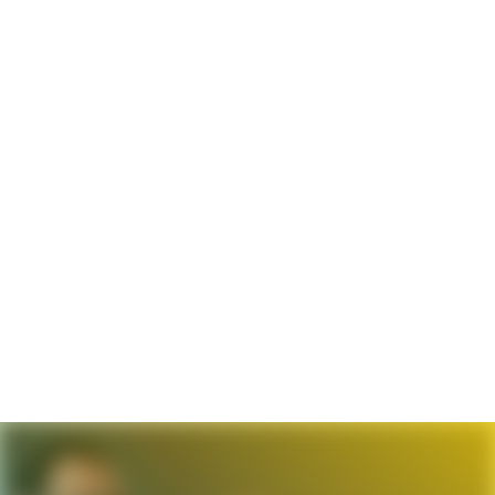
Beim
Fahrrad-Leasing
profitieren unsere Beschäftigten
von besonders attraktiven Konditionen.
Bei uns gibt es immer Grund zu feiern - und das tun wir.
Zum Beispiel bei unseren (fast schon legendären)
Mitarbeiterfesten
.