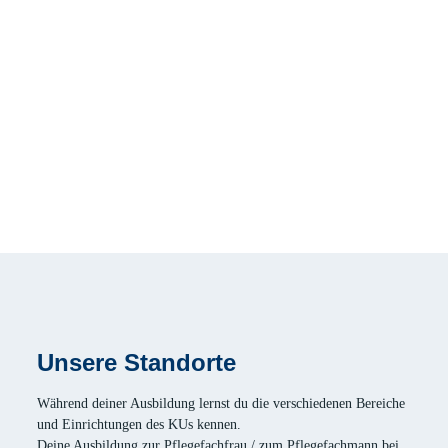
Veranstaltungen im KU. Zusätzlich finden regelmäßig
Azubi-Treffen statt, bei denen die Auszubildenden die
Planung selbst übernehmen.
Corporate Benefits
Als Beschäftigter vom KU erhältst du bei vielen Firmen
Rabatte, darunter auch für Fitnessstudios oder andere
Gesundheitsdienstleister in der Region.
Unsere Standorte
Während deiner Ausbildung lernst du die verschiedenen Bereiche
und Einrichtungen des KUs kennen.
Deine Ausbildung zur Pflegefachfrau / zum Pflegefachmann bei